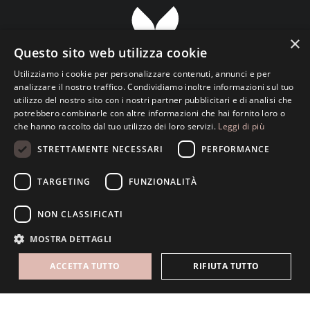
×
Questo sito web utilizza cookie
Utilizziamo i cookie per personalizzare contenuti, annunci e per
analizzare il nostro traffico. Condividiamo inoltre informazioni sul tuo
utilizzo del nostro sito con i nostri partner pubblicitari e di analisi che
Transparent ETS Associazione Culturale
potrebbero combinarle con altre informazioni che hai fornito loro o
che hanno raccolto dal tuo utilizzo dei loro servizi.
Leggi di più
Viale Luciano Pavarotti, 133 • 73100 Lecce • Italy
info@transparent.love
STRETTAMENTE NECESSARI
PERFORMANCE
C.F. 93148760759 • P.Iva 05013420756
TARGETING
FUNZIONALITÀ
NON CLASSIFICATI
MOSTRA DETTAGLI
ACCETTA TUTTO
RIFIUTA TUTTO