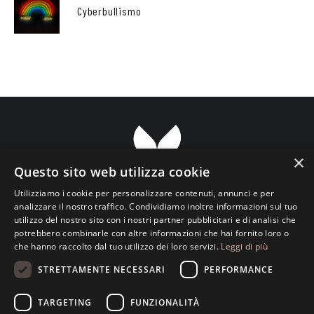
Cyberbullismo
×
Questo sito web utilizza cookie
Utilizziamo i cookie per personalizzare contenuti, annunci e per
analizzare il nostro traffico. Condividiamo inoltre informazioni sul tuo
utilizzo del nostro sito con i nostri partner pubblicitari e di analisi che
Transparent ETS Associazione Culturale
potrebbero combinarle con altre informazioni che hai fornito loro o
che hanno raccolto dal tuo utilizzo dei loro servizi.
Leggi di più
Viale Luciano Pavarotti, 133 • 73100 Lecce • Italy
info@transparent.love
STRETTAMENTE NECESSARI
PERFORMANCE
C.F. 93148760759 • P.Iva 05013420756
TARGETING
FUNZIONALITÀ