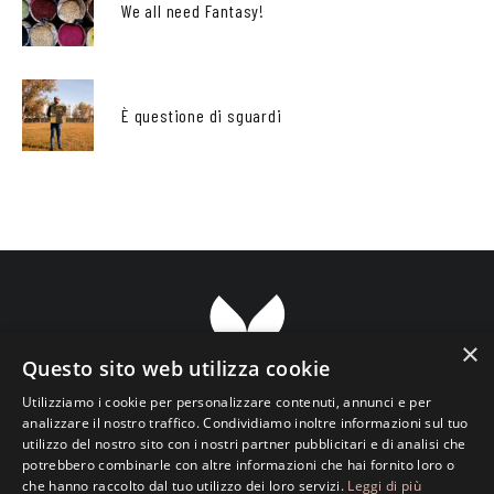
We all need Fantasy!
È questione di sguardi
×
Questo sito web utilizza cookie
Utilizziamo i cookie per personalizzare contenuti, annunci e per
analizzare il nostro traffico. Condividiamo inoltre informazioni sul tuo
utilizzo del nostro sito con i nostri partner pubblicitari e di analisi che
Transparent ETS Associazione Culturale
potrebbero combinarle con altre informazioni che hai fornito loro o
che hanno raccolto dal tuo utilizzo dei loro servizi.
Leggi di più
Viale Luciano Pavarotti, 133 • 73100 Lecce • Italy