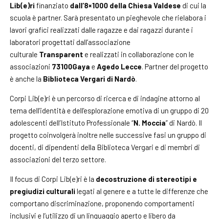
Lib(e)ri
finanziato
dall’8×1000 della Chiesa Valdese
di cui la
scuola è partner. Sarà presentato un pieghevole che rielabora i
lavori grafici realizzati dalle ragazze e dai ragazzi durante i
laboratori progettati dall’associazione
culturale
Transparent
e realizzati in collaborazione con le
associazioni
73100Gaya
e
Agedo Lecce
. Partner del progetto
è anche la
Biblioteca Vergari di Nardò
.
Corpi Lib(e)ri è un percorso di ricerca e di indagine attorno al
tema dell’identità e dell’esplorazione emotiva di un gruppo di 20
adolescenti dell’Istituto Professionale “
N.
Moccia
” di Nardò. Il
progetto coinvolgerà inoltre nelle successive fasi un gruppo di
docenti, di dipendenti della Biblioteca Vergari e di membri di
associazioni del terzo settore.
Il focus di Corpi Lib(e)ri è la
decostruzione di stereotipi e
pregiudizi culturali
legati al genere e a tutte le differenze che
comportano discriminazione, proponendo comportamenti
inclusivi e l’utilizzo di un linguaggio aperto e libero da