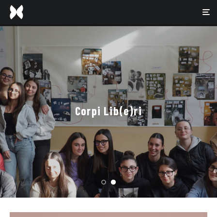
QUEER È ORA – ESSERE
Corpi Lib(e)ri
SENZA CONFINI