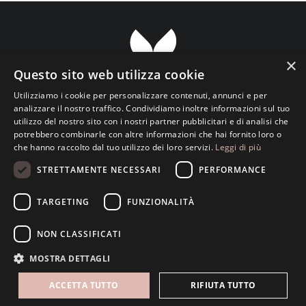
×
Questo sito web utilizza cookie
Utilizziamo i cookie per personalizzare contenuti, annunci e per
analizzare il nostro traffico. Condividiamo inoltre informazioni sul tuo
utilizzo del nostro sito con i nostri partner pubblicitari e di analisi che
Transparent ETS Associazione Culturale
potrebbero combinarle con altre informazioni che hai fornito loro o
che hanno raccolto dal tuo utilizzo dei loro servizi.
Leggi di più
Viale Luciano Pavarotti, 133 • 73100 Lecce • Italy
info@transparent.love
STRETTAMENTE NECESSARI
PERFORMANCE
C.F. 93148760759 • P.Iva 05013420756
TARGETING
FUNZIONALITÀ
NON CLASSIFICATI
MOSTRA DETTAGLI
ACCETTA TUTTO
RIFIUTA TUTTO