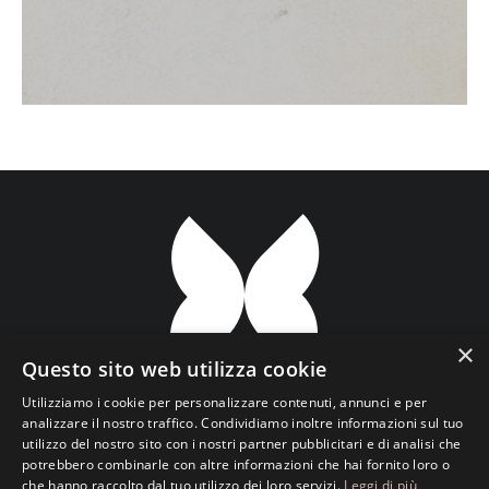
×
Questo sito web utilizza cookie
Utilizziamo i cookie per personalizzare contenuti, annunci e per
analizzare il nostro traffico. Condividiamo inoltre informazioni sul tuo
utilizzo del nostro sito con i nostri partner pubblicitari e di analisi che
Transparent ETS Associazione Culturale
potrebbero combinarle con altre informazioni che hai fornito loro o
che hanno raccolto dal tuo utilizzo dei loro servizi.
Leggi di più
Viale Luciano Pavarotti, 133 • 73100 Lecce • Italy